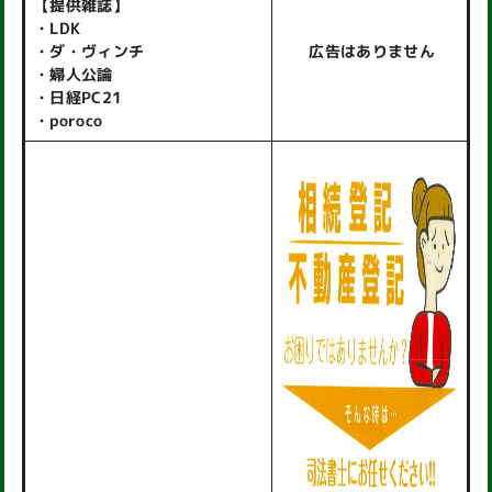
【提供雑誌】
・LDK
・ダ・ヴィンチ
広告はありません
・婦人公論
・日経PC21
・poroco