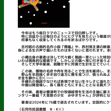
今年はもう毎日クマのニュースで目白押しです。
特に浜益からは毎日のようにヒグマを見たという報道が
何事もなく収束してくれるのを祈るばかりです。
吉村昭の古典的名作小説『羆嵐』や、西村晃主演の映画
身による生の声で描いたものは多くないと思われます。本
小樽出身の著者は決して代々続く猟師一家といった特別
いわば偶発的な環境です。しかし父の猟へ常に付き添うよ
そして大学卒業後、就職せずに狩猟で生計を立てていく
この後、獲物の毛皮や肉を売ることで生活を維持し、ま
野山を辛抱強く歩き回り遠方に羆を見つけ、悟られぬよ
き金を静かに引く――
手練れの猟師でなければ表現できない生々しさに溢れた
中盤以降登場し、長く猟をともにすることとなる猟犬フ
その後、著者は標津町での牧場経営を生活の主軸に据える
ンタリー番組「大草原の少女 みゆきちゃん」が評判とな
著者は2024年に76歳で逝去されています。全国的に
（石狩市民図書館 N・K☆）