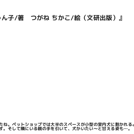
ゅん子/著 つがね ちかこ/絵（文研出版）』
たね。ペットショップでは大半のスペースが小型の室内犬に割かれる
す。そして隣にいる親の手を引いて、犬かいたい～と甘える姿も…。