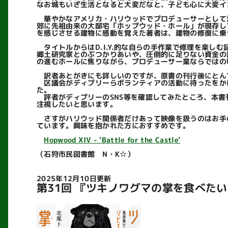
なお城もいざ生活となると大変だなと、子ども心に大変イ
華やかなアメリカ・ハリウッドでプロデューサーとして
郊に先祖由来の大邸宅「ホップウッド・ホール」が現存し
を感じさせる建物に感動を覚えた著者は、建物の修復に乗
タイトルからはD.I.Y.的な自らの手作業で修理を楽
郷土研究家とのぶつかりあいや、圧倒的に足りない資金の
の進むホールに焦りながら、プロデューサー業ならではの
訳者あとがきにも詳しいのですが、原書の刊行後にとん
区議会がディプリーらボランティアの活動に待ったをか
た。
評者がディプリーのSNS等を確認してみたところ、本書刊
注視したいと思います。
さすがハリウッド関係者だけあって映像を扱うのはお手の
ています。興味を抱かれた方におすすめです。
Hopwood XIV - 'Battle for the Castle'
（石狩市民図書館 N・K☆）
2025年12月10日更新
第31回 『ツキノワグマの掌を食べた