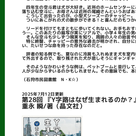
四年生の空斗君は犬が大好き。近所のホームセンターに
落ち込む空斗に、お母さんは近所の尾崎さんというおばあ
こうして出会ったのが、小型犬シーズーのチャッピー。
ついにあこがれの犬の散歩ができる！と喜んだのもつか
リードを付けてもまともに歩いてくれない。お手もおす
う…。このあたりの描写が実にリアルで、小学４年生の男
そんな空斗も少しずつ現実を知り、周囲の人々の助言や
特に終盤、チャッピーの意外な過去が明かされ、自分に
い、たいせつな命を持った存在なのだと。
評者の知る例でも、夏なのに冷房も入れぬまま犬を室内
て外出するので、取り残された犬が悲しそうにギャンギャ
そのようなかわいそうな例は、ペットブームと並行して
人が少なからずいるのかもしれません。その意味でも、本
（石狩市民図書館 N・K☆）
2025年7月12日更新
第28回 『Y字路はなぜ生まれるのか？
重永 瞬/著（晶文社）