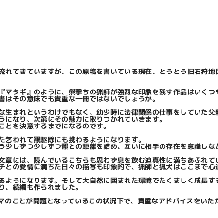
流れてきていますが、この原稿を書いている現在、とうとう旧石狩地
『マタギ』のように、熊撃ちの猟師が強烈な印象を残す作品はいくつ
書はその意味でも貴重な一冊ではないでしょうか。
な生まれというわけでもなく、幼少時に法律関係の仕事をしていた父
うになり、次第にその魅力に取りつかれていきます。
ことを決意するまでになるのです。
た乞われて羆駆除にも携わるようになります。
う少しずつ少しずつ羆との距離を詰め、互いに相手の存在を意識しな
文章には、読んでいるこちらも思わず息を飲む迫真性に満ちあふれて
チとの愛情に満ちた日々の描写も印象的で、猟師と猟犬はここまで心
ようになります。そして大自然に囲まれた環境でたくましく成長する
り、続編も作られました。
クマのことが問題となっているこの状況下で、貴重なアドバイスをいた