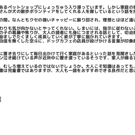
あるペットショップにしょっちゅう入り浸っています。しかし家庭の
さんが犬の散歩ボランティアをしてくれる人を探しているという話を
の間。なんともクセの強いチャッピーに振り回され、理想とはほど遠
わりも気が向かないとやってくれない。しまいには、指示に従わない
の子の葛藤や焦りが、大人の読者にも身につまされる話として、切迫
励ましでたくましく成長していく姿が丁寧に描かれていきます。
自信を無くした空斗に、ドッグカフェの店員が投げかける言葉が印象
に置き去りにして毎日出かけて行く家庭があるといった話を見聞きし
ン泣き続けている声が近所中に響き渡っているそうです、家人が帰る
、むしろ増えているのではないでしょうか。大人こそ知識はあっても
書は児童書ではありますが、大人も一読をおすすめできる良作だと思
』