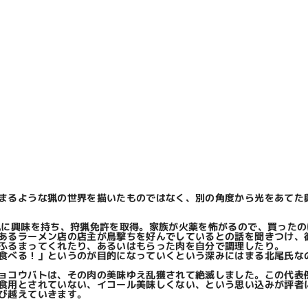
まるような猟の世界を描いたものではなく、別の角度から光をあてた
に興味を持ち、狩猟免許を取得。家族が火薬を怖がるので、買ったの
あるラーメン店の店主が鳥撃ちを好んでしているとの話を聞きつけ、
ふるまってくれたり、あるいはもらった肉を自分で調理したり。
食べる！」というのが目的になっていくという深みにはまる北尾氏な
ョコウバトは、その肉の美味ゆえ乱獲されて絶滅しました。この代表
食用とされていない、イコール美味しくない、という思い込みが評者
び越えていきます。