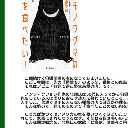
二回続けて狩猟関係の本になってしまいました。
ただし今回は、先の『羆撃ち』のような、獲物との息詰
それはジビエ（狩猟で得た野生鳥獣の肉）です。
ノンフィクション作家の北尾氏は50代に入ってから狩猟
猟をしている人は周りにおらず途方に暮れていたところ、
入手した、普通では手に入らない種類の肉で師匠が料理を
そんな勢いで、猟そのものより「食べたことのない肉を
たとえばかつてはアメリカの空を覆いつくすほどいたリ
れたり、家畜にされたりするはず。すなわち数は多いのに
そんな固定概念を、北尾氏の意欲（と食欲）は軽々と飛