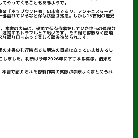
してやってくることもあるようで。
家系「ホップウッド家」の末裔であり、マンチェスター近
一部崩れているなど保存状態は劣悪。しかし15世紀の歴史
す。本書の大半は、現地で保存作業をしていた地元の偏屈な
、連続するトラブルとの戦いです。その間も容赦なく崩壊
スな語り口もあって楽しく読み進められます。
版の本書の刊行時点でも解決の目途は立っていませんでし
こしました。判断は今年2026年に下される模様。結果を
景、本書で紹介された修復作業の実際が手際よくまとめられ