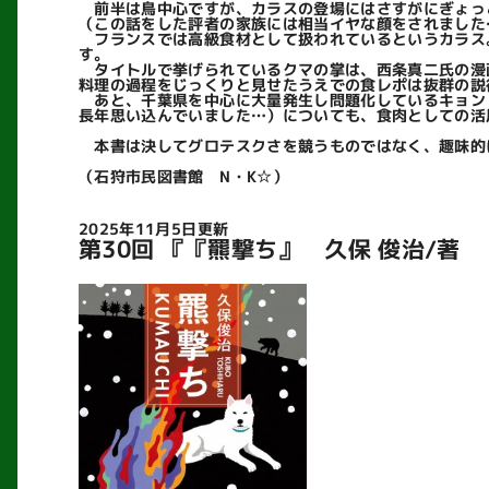
前半は鳥中心ですが、カラスの登場にはさすがにぎょっ
（この話をした評者の家族には相当イヤな顔をされました
フランスでは高級食材として扱われているというカラス
す。
タイトルで挙げられているクマの掌は、西条真二氏の漫
料理の過程をじっくりと見せたうえでの食レポは抜群の説
あと、千葉県を中心に大量発生し問題化しているキョン
長年思い込んでいました…）についても、食肉としての活
本書は決してグロテスクさを競うものではなく、趣味的
（石狩市民図書館 N・K☆）
2025年11月5日更新
第30回 『『羆撃ち』 久保 俊治/著