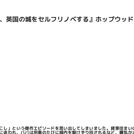
ー、英国の城をセルフリノベする』ホップウッド
こし」という傑作エピソードを思い出してしまいました。貸家住まい
に追われ、パパは用事のたびに城内を駆けずり回されるなど、嫌気が