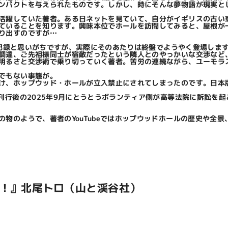
ンパクトを与えられたものです。しかし、時にそんな夢物語が現実と
活躍していた著者。ある日ネットを見ていて、自分がイギリスの古い
ていることを知ります。興味本位でホールを訪問してみると、屋根が
り出すのですが…
しむ記録と思いがちですが、実際にそのあたりは終盤でようやく登場しま
調達、ご先祖様同士が宿敵だったという隣人とのやっかいな交渉など
明るさと交渉術で乗り切っていく著者。苦労の連続ながら、ユーモラ
でもない事態が。
け、ホップウッド・ホールが立入禁止にされてしまったのです。日本
行後の2025年9月にとうとうボランティア側が高等法院に訴訟を起
物のようで、著者のYouTubeではホップウッドホールの歴史や全
い！』北尾トロ（山と渓谷社）