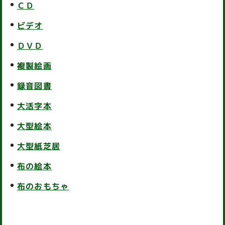
ＣＤ
ビデオ
ＤＶＤ
複製絵画
録音図書
大活字本
大型絵本
大型紙芝居
布の絵本
布のおもちゃ