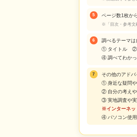
ページ数1枚か
※「目次・参考文
調べるテーマは
① タイトル 
④ 調べてわか
その他のアドバ
① 身近な疑問
② 自分の考え
③ 実地調査や
※インターネッ
④ パソコン使