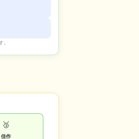
す。
🥉
佳作