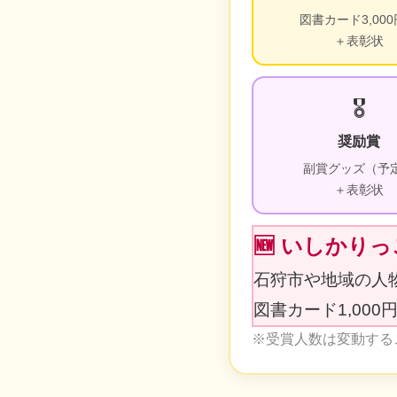
図書カード3,00
＋表彰状
🎖️
奨励賞
副賞グッズ（予
＋表彰状
🆕 いしかり
石狩市や地域の人
図書カード1,000
※受賞人数は変動する