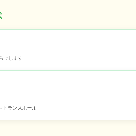
式
らせします
）
エントランスホール