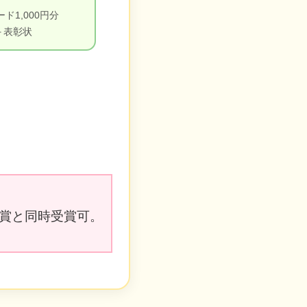
ド1,000円分
＋表彰状
賞と同時受賞可。