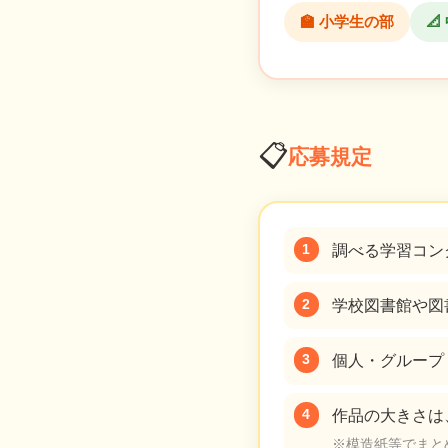
🏫 小学生の部

📋
応募規定
調べる学習コン
学校図書館や図
個人・グループ
作品の大きさは
※模造紙等でまと